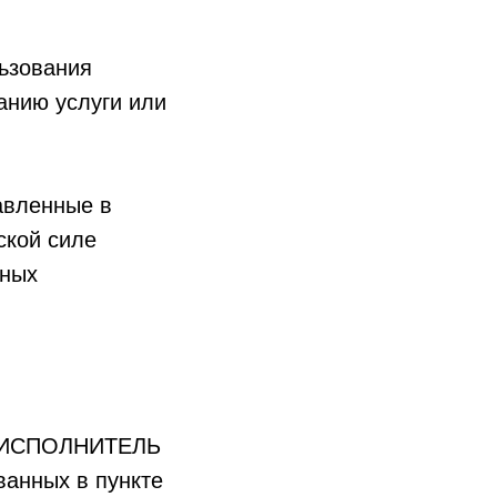
ьзования
анию услуги или
авленные в
ской силе
нных
ты ИСПОЛНИТЕЛЬ
ванных в пункте