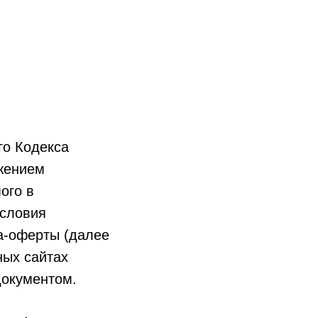
го Кодекса
жением
ого в
словия
ра-оферты (далее
ных сайтах
окументом.