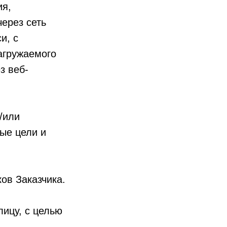
ия,
ерез сеть
и, с
агружаемого
з веб-
/или
ые цели и
ов Заказчика.
ицу, с целью