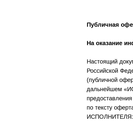
Публичная офе
На оказание ин
Настоящий докум
Российской Фед
(публичной офер
дальнейшем «И
предоставления 
по тексту офер
ИСПОЛНИТЕЛЯ