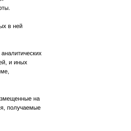
рты.
ых в ней
 аналитических
ей, и иных
рме,
азмещенные на
ия, получаемые