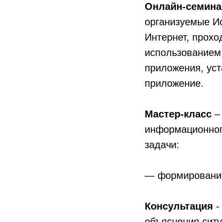
Онлайн-семина
организуемые Ис
Интернет, прохо
использованием 
приложения, уст
приложение.
Мастер-класс
–
информационного
задачи:
— формирование 
Консультация
-
объяснения ситу