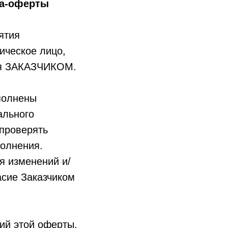
ра-оферты
нятия
ическое лицо,
ся ЗАКАЗЧИКОМ.
полнены
ального
 проверять
полнения.
я изменений и/
асие Заказчиком
ий этой оферты,