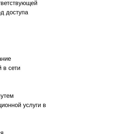
ответствующей
од доступа
ание
 в сети
путем
ионной услуги в
ая