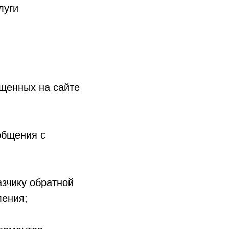
луги
щенных на сайте
общения с
азчику обратной
ления;