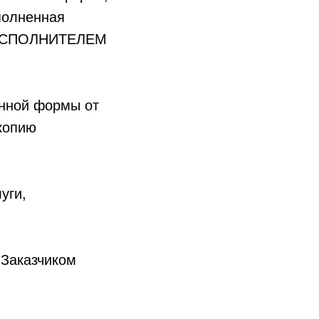
полненная
 ИСПОЛНИТЕЛЕМ
нной формы от
копию
уги,
 Заказчиком