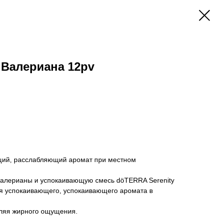
 Валериана 12pv
щий, расслабляющий аромат при местном
алерианы и успокаивающую смесь döTERRA Serenity
для успокаивающего, успокаивающего аромата в
вляя жирного ощущения.