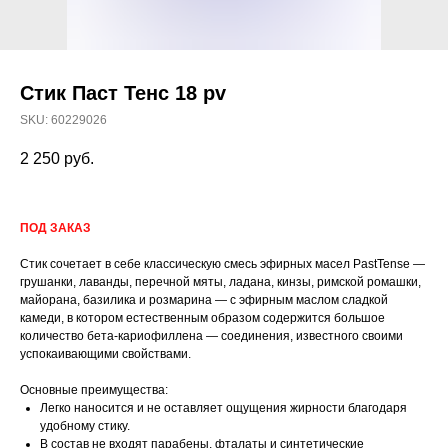
Стик Паст Тенс 18 pv
SKU:
60229026
2 250
руб.
ПОД ЗАКАЗ
Стик сочетает в себе классическую смесь эфирных масел PastTense —
грушанки, лаванды, перечной мяты, ладана, кинзы, римской ромашки,
майорана, базилика и розмарина — с эфирным маслом сладкой
камеди, в котором естественным образом содержится большое
количество бета-кариофиллена — соединения, известного своими
успокаивающими свойствами.
Основные преимущества:
Легко наносится и не оставляет ощущения жирности благодаря
удобному стику.
В состав не входят парабены, фталаты и синтетические