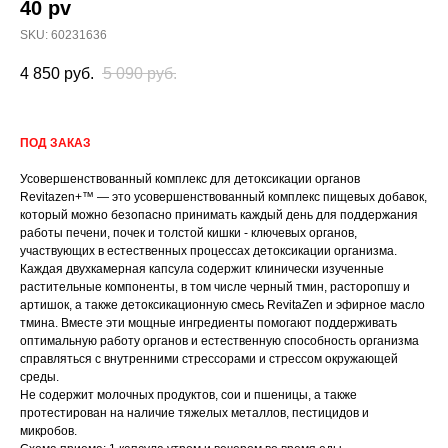
40 pv
SKU:
60231636
4 850
руб.
5 090
руб.
ПОД ЗАКАЗ
Усовершенствованный комплекс для детоксикации органов
Revitazen+™ — это усовершенствованный комплекс пищевых добавок,
который можно безопасно принимать каждый день для поддержания
работы печени, почек и толстой кишки - ключевых органов,
участвующих в естественных процессах детоксикации организма.
Каждая двухкамерная капсула содержит клинически изученные
растительные компоненты, в том числе черный тмин, расторопшу и
артишок, а также детоксикационную смесь RevitaZen и эфирное масло
тмина. Вместе эти мощные ингредиенты помогают поддерживать
оптимальную работу органов и естественную способность организма
справляться с внутренними стрессорами и стрессом окружающей
среды.
Не содержит молочных продуктов, сои и пшеницы, а также
протестирован на наличие тяжелых металлов, пестицидов и
микробов.