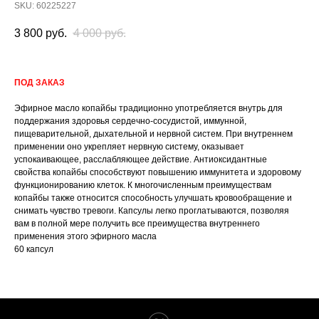
SKU:
60225227
3 800
руб.
4 000
руб.
ПОД ЗАКАЗ
Эфирное масло копайбы традиционно употребляется внутрь для
поддержания здоровья сердечно-сосудистой, иммунной,
пищеварительной, дыхательной и нервной систем. При внутреннем
применении оно укрепляет нервную систему, оказывает
успокаивающее, расслабляющее действие. Антиоксидантные
свойства копайбы способствуют повышению иммунитета и здоровому
функционированию клеток. К многочисленным преимуществам
копайбы также относится способность улучшать кровообращение и
снимать чувство тревоги. Капсулы легко проглатываются, позволяя
вам в полной мере получить все преимущества внутреннего
применения этого эфирного масла
60 капсул