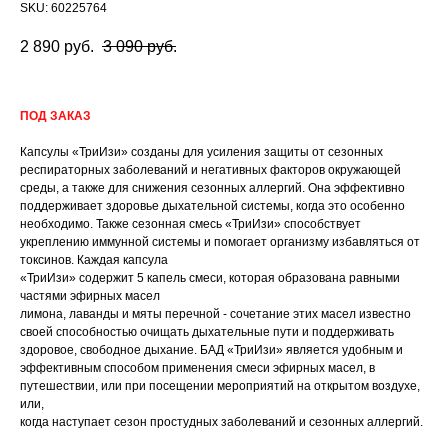
SKU:
60225764
2 890
руб.
3 090
руб.
ПОД ЗАКАЗ
Капсулы «ТриИзи» созданы для усиления защиты от сезонных
респираторных заболеваний и негативных факторов окружающей
среды, а также для снижения сезонных аллергий. Она эффективно
поддерживает здоровье дыхательной системы, когда это особенно
необходимо. Также сезонная смесь «ТриИзи» способствует
укреплению иммунной системы и помогает организму избавляться от
токсинов. Каждая капсула
«ТриИзи» содержит 5 капель смеси, которая образована равными
частями эфирных масел
лимона, лаванды и мяты перечной - сочетание этих масел известно
своей способностью очищать дыхательные пути и поддерживать
здоровое, свободное дыхание. БАД «ТриИзи» является удобным и
эффективным способом применения смеси эфирных масел, в
путешествии, или при посещении мероприятий на открытом воздухе,
или,
когда наступает сезон простудных заболеваний и сезонных аллергий.