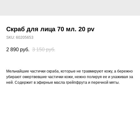
Скраб для лица 70 мл. 20 pv
SKU:
60205653
2 890
руб.
3 150
руб.
Мельчайшие частички скраба, которые не травмируют кожу, а бережно
убирают омертвевшие частички кожи, нежно полируя ее и ухаживая за
ней. Содержит в эфирные масла грейпфрута и перечной мяты.