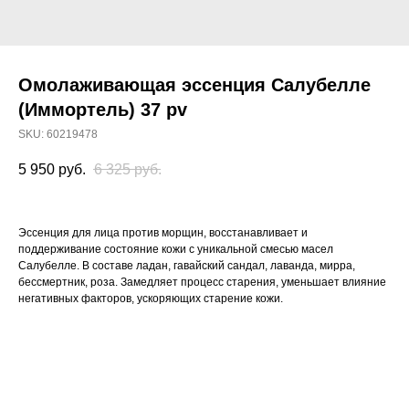
Омолаживающая эссенция Салубелле
(Иммортель) 37 pv
SKU:
60219478
5 950
руб.
6 325
руб.
Эссенция для лица против морщин, восстанавливает и
поддерживание состояние кожи с уникальной смесью масел
Салубелле. В составе ладан, гавайский сандал, лаванда, мирра,
бессмертник, роза. Замедляет процесс старения, уменьшает влияние
негативных факторов, ускоряющих старение кожи.