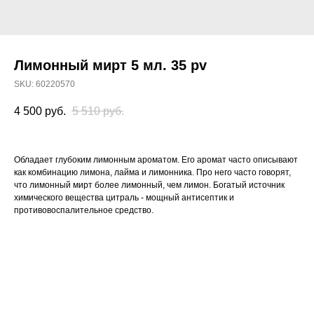
Лимонный мирт 5 мл. 35 pv
SKU:
60220570
4 500
руб.
5 510
руб.
Обладает глубоким лимонным ароматом. Его аромат часто описывают
как комбинацию лимона, лайма и лимонника. Про него часто говорят,
что лимонный мирт более лимонный, чем лимон. Богатый источник
химического вещества цитраль - мощный антисептик и
противовоспалительное средство.